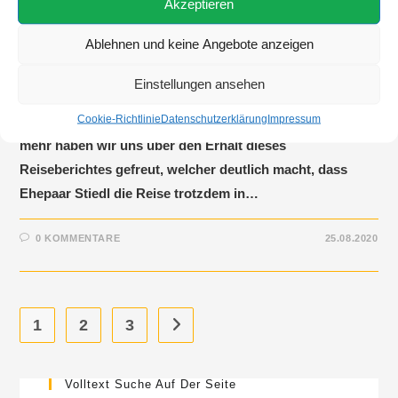
Akzeptieren
Reisebericht
Ablehnen und keine Angebote anzeigen
Unsere Kunden Stiedl waren vom 14.08.2020 bis zum
Einstellungen ansehen
21.08.2020 auf einer der Blauen Reisen mit Mein Schiff 1,
Cookie-Richtlinie
Datenschutzerklärung
Impressum
welche ganz ohne Landgänge stattgefunden hat. Umso
mehr haben wir uns über den Erhalt dieses
Reiseberichtes gefreut, welcher deutlich macht, dass
Ehepaar Stiedl die Reise trotzdem in…
0 KOMMENTARE
25.08.2020
1
2
3
Volltext Suche Auf Der Seite