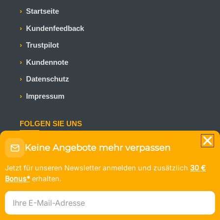
Startseite
Kundenfeedback
Trustpilot
Kundennote
Datenschutz
Impressum
FOLGEN SIE UNS
Bleiben Sie auf dem Laufenden mit den neuesten
Keine Angebote mehr verpassen
Kreuzfahrtangeboten und Reiseinspirationen.
Jetzt für unseren Newsletter anmelden und zusätzlich
30 €
Bonus*
erhalten.
E-Mail-Adresse
© KLEEBLATT Kreuzfahrten