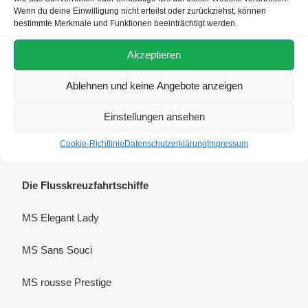
Wenn du deine Einwilligung nicht erteilst oder zurückziehst, können
bestimmte Merkmale und Funktionen beeinträchtigt werden.
Flusskreuzfahrten von Plantours
Akzeptieren
Die Flusskreuzfahrten führen zu den Städten an
Ablehnen und keine Angebote anzeigen
Rhein, Mosel, Donau und vielen Flüssen mehr. Durch viele
Inklusivleistungen wird Ihre Schiffsreise viel besser
Einstellungen ansehen
kalkulierbar und Sie können Sich ganz auf den Urlaub
Cookie-Richtlinie
Datenschutzerklärung
Impressum
konzentrieren.
Die Flusskreuzfahrtschiffe
MS Elegant Lady
MS Sans Souci
MS rousse Prestige