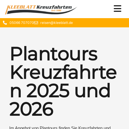
05066 707070
reisen@kleeblatt.de
Plantours
Kreuzfahrte
n 2025 und
2026
Im Angebot von Plantours finden Sie Kreuzfahrten und