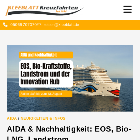
05066 707070
reisen@kleeblatt.de
AIDA
/
NEUIGKEITEN & INFOS
AIDA & Nachhaltigkeit: EOS, Bio-
LNG, Landstrom