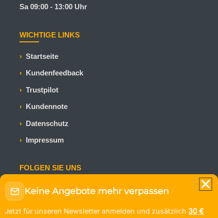
Sa 09:00 - 13:00 Uhr
WICHTIGE LINKS
Startseite
Kundenfeedback
Trustpilot
Kundennote
Datenschutz
Impressum
FOLGEN SIE UNS
Bleiben Sie auf dem Laufenden mit den neuesten
Keine Angebote mehr verpassen
Kreuzfahrtangeboten und Reiseinspirationen.
Jetzt für unseren Newsletter anmelden und zusätzlich
30 €