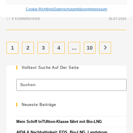
das neue Kulinarik-Special Genuss & Meer ab Mallorca.
Cookie-Richtlinie
Datenschutzerklärung
Impressum
0 KOMMENTARE
30.07.2026
1
2
3
4
…
10
Volltext Suche Auf Der Seite
Neueste Beiträge
Mein Schiff InTUItion-Klasse fährt mit Bio-LNG
AIDA & Nachhaltigkeit: EOS, Bio-LNG, Landstrom