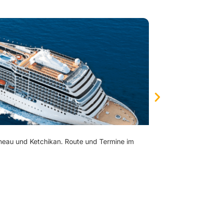
AIDA Sonne st
uneau und Ketchikan. Route und Termine im
155 Abfahrten ab 54
ZUM BEITRAG