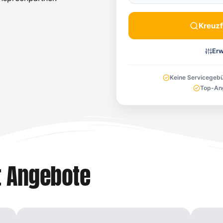
Kreuzf
Erw
Keine Servicegeb
Top-An
t Angebote