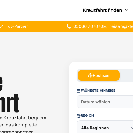
Kreuzfahrt finden
05066 707070
reisen@kle
Top-Partner
e
Hochsee
hrt
FRÜHESTE HINREISE
REGION
te Kreuzfahrt bequem
men das komplette
Alle Regionen
Ansprechpartner.