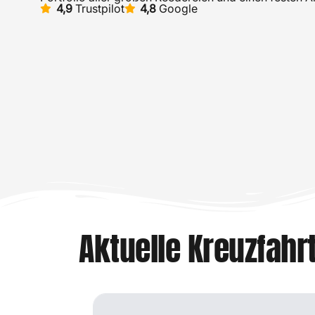
4,9
Trustpilot
4,8
Google
Aktuelle Kreuzfahr