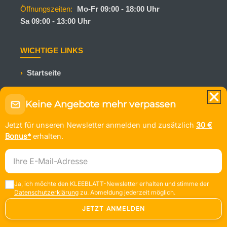
Öffnungszeiten:
Mo-Fr 09:00 - 18:00 Uhr
Sa 09:00 - 13:00 Uhr
WICHTIGE LINKS
Startseite
Kundenfeedback
Keine Angebote mehr verpassen
Trustpilot
Jetzt für unseren Newsletter anmelden und zusätzlich
30 €
Kundennote
Bonus*
erhalten.
Datenschutz
E-Mail-Adresse
Impressum
Ja, ich möchte den KLEEBLATT-Newsletter erhalten und stimme der
FOLGEN SIE UNS
Datenschutzerklärung
zu. Abmeldung jederzeit möglich.
JETZT ANMELDEN
Bleiben Sie auf dem Laufenden mit den neuesten
Kreuzfahrtangeboten und Reiseinspirationen.