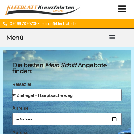
05066 707070
reisen@kleeblatt.de
Menü
Die besten
Mein Schiff
Angebote
finden:
Reiseziel
Anreise
Abreise