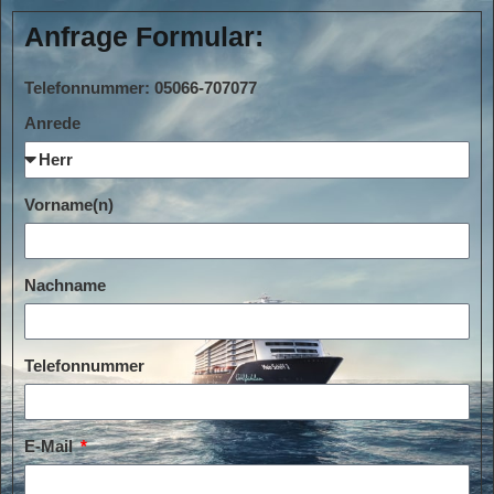
Anfrage Formular:
Telefonnummer: 05066-707077
Anrede
Vorname(n)
Nachname
Telefonnummer
E-Mail