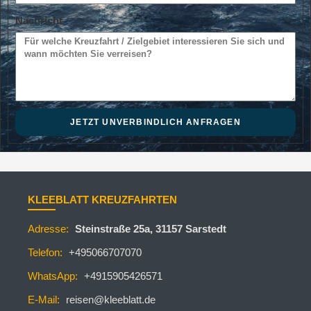
Nachricht
JETZT UNVERBINDLICH ANFRAGEN
KLEEBLATT KREUZFAHRTEN
Adresse:
Steinstraße 25a, 31157 Sarstedt
Telefon:
+495066707070
WhatsApp:
+4915905426571
E-Mail:
reisen@kleeblatt.de