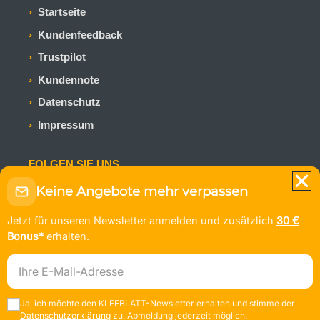
Startseite
Kundenfeedback
Trustpilot
Kundennote
Datenschutz
Impressum
FOLGEN SIE UNS
Keine Angebote mehr verpassen
Bleiben Sie auf dem Laufenden mit den neuesten
Kreuzfahrtangeboten und Reiseinspirationen.
Jetzt für unseren Newsletter anmelden und zusätzlich
30 €
Bonus*
erhalten.
E-Mail-Adresse
© KLEEBLATT Kreuzfahrten
Ja, ich möchte den KLEEBLATT-Newsletter erhalten und stimme der
Nach oben
↑
Datenschutzerklärung
zu. Abmeldung jederzeit möglich.