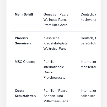
Mein Schiff
Genießer, Paare,
Deutsch, entspan
Wellness-Fans,
hochwertig
Premium-Gäste
Phoenix
Klassische
Deutsch, tradition
Seereisen
Kreuzfahrtgäste,
persönlich
Weltreise-Fans
MSC Cruises
Familien,
International,
internationale
mediterran, lebe
Gäste,
Preisbewusste
Costa
Familien, Paare,
International,
Kreuzfahrten
Sonnen- und
italienisch, lebhaf
Mittelmeer-Fans