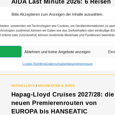
AIDA Last Minute 2026: 6 Reisen
ab 429 Euro
Bitte Akzeptieren zum Anzeigen der Inhalte auswählen.
Sechs kurzfristige AIDA-Reisen mit Abfahrten von Ende
u bieten, verwenden wir Technologien wie Cookies, um Geräteinformationen zu spe
August bis Ende September 2026: Kurztrips ab Kiel mit d
hnologien zustimmst, können wir Daten wie das Surfverhalten oder eindeutige IDs 
t erteilst oder zurückziehst, können bestimmte Merkmale und Funktionen beeinträc
AIDAbella ab 429 Euro sowie je eine Woche ab Hamburg
und ab Mallorca. Aktionspreise, buchbar bis 13. August
2026.
Ablehnen und keine Angebote anzeigen
Ein
0 KOMMENTARE
30.07.20
Cookie-Richtlinie
Datenschutzerklärung
Impressum
HAPAG LLOYD
/
NEUIGKEITEN & INFOS
Hapag-Lloyd Cruises 2027/28: die
neuen Premierenrouten von
EUROPA bis HANSEATIC