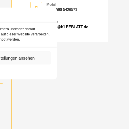
Mobil
+49 1590 5426571
Email:
reisen@KLEEBLATT.de
ichern und/oder darauf
er
auf dieser Website verarbeiten.
htigt werden.
stellungen ansehen
26