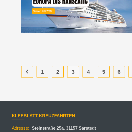
1
2
3
4
5
6
KLEEBLATT KREUZFAHRTEN
Adresse:
Steinstraße 25a, 31157 Sarstedt