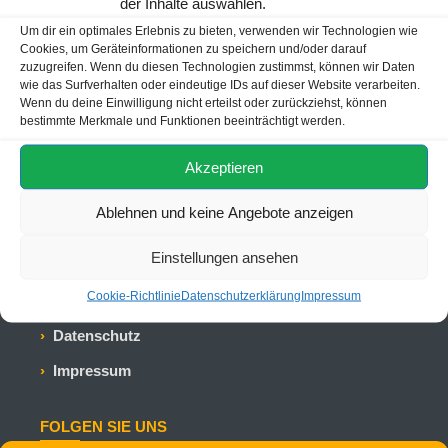
der Inhalte auswählen.
WhatsApp:
+4915905426571
Um dir ein optimales Erlebnis zu bieten, verwenden wir Technologien wie
E-Mail:
reisen@kleeblatt.de
Cookies, um Geräteinformationen zu speichern und/oder darauf
zuzugreifen. Wenn du diesen Technologien zustimmst, können wir Daten
Öffnungszeiten:
Mo-Fr 09:00 - 18:00 Uhr
wie das Surfverhalten oder eindeutige IDs auf dieser Website verarbeiten.
Sa 09:00 - 13:00 Uhr
Wenn du deine Einwilligung nicht erteilst oder zurückziehst, können
bestimmte Merkmale und Funktionen beeinträchtigt werden.
WICHTIGE LINKS
Akzeptieren
Startseite
Ablehnen und keine Angebote anzeigen
Kundenfeedback
Einstellungen ansehen
Trustpilot
Cookie-Richtlinie
Datenschutzerklärung
Impressum
Kundennote
Datenschutz
Impressum
FOLGEN SIE UNS