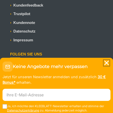
Kundenfeedback
Trustpilot
Kundennote
Datenschutz
Impressum
FOLGEN SIE UNS
Bleiben Sie auf dem Laufenden mit den neuesten
Keine Angebote mehr verpassen
Kreuzfahrtangeboten und Reiseinspirationen.
Jetzt für unseren Newsletter anmelden und zusätzlich
30 €
Bonus*
erhalten.
E-Mail-Adresse
© KLEEBLATT Kreuzfahrten
Ja, ich möchte den KLEEBLATT-Newsletter erhalten und stimme der
Nach oben
↑
Datenschutzerklärung
zu. Abmeldung jederzeit möglich.