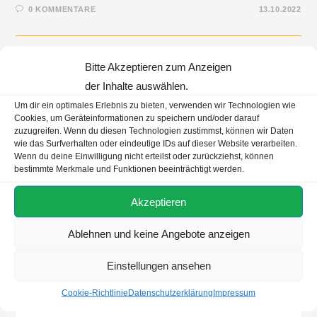
0 KOMMENTARE
13.10.2022
Bitte Akzeptieren zum Anzeigen
Volltext Suche Auf Der Seite
der Inhalte auswählen.
Um dir ein optimales Erlebnis zu bieten, verwenden wir Technologien wie
Cookies, um Geräteinformationen zu speichern und/oder darauf
zuzugreifen. Wenn du diesen Technologien zustimmst, können wir Daten
wie das Surfverhalten oder eindeutige IDs auf dieser Website verarbeiten.
Wenn du deine Einwilligung nicht erteilst oder zurückziehst, können
Neueste Beiträge
bestimmte Merkmale und Funktionen beeinträchtigt werden.
Mein Schiff InTUItion-Klasse fährt mit Bio-LNG
Akzeptieren
AIDA & Nachhaltigkeit: EOS, Bio-LNG, Landstrom
Ablehnen und keine Angebote anzeigen
AIDA auf der Hanse Sail 2026
Einstellungen ansehen
Cookie-Richtlinie
Datenschutzerklärung
Impressum
Kategorien