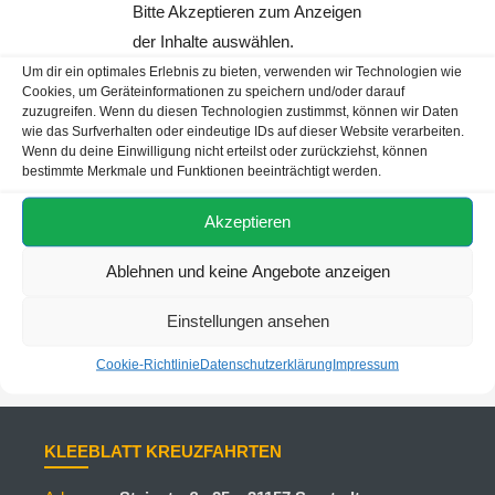
Bitte Akzeptieren zum Anzeigen
der Inhalte auswählen.
Adresse
Steinstraße 25A, 31157 Sarstedt
Um dir ein optimales Erlebnis zu bieten, verwenden wir Technologien wie
Cookies, um Geräteinformationen zu speichern und/oder darauf
Telefon
zuzugreifen. Wenn du diesen Technologien zustimmst, können wir Daten
+49 5066 - 707077
wie das Surfverhalten oder eindeutige IDs auf dieser Website verarbeiten.
Wenn du deine Einwilligung nicht erteilst oder zurückziehst, können
bestimmte Merkmale und Funktionen beeinträchtigt werden.
Mobil
+49 1590 5426571
Akzeptieren
Email:
reisen@KLEEBLATT.de
Ablehnen und keine Angebote anzeigen
Einstellungen ansehen
Cookie-Richtlinie
Datenschutzerklärung
Impressum
KLEEBLATT KREUZFAHRTEN