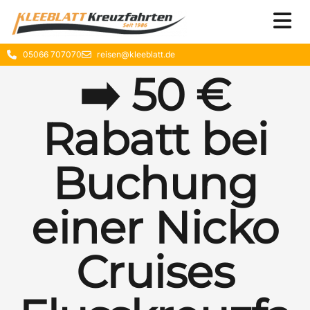
05066 707070
reisen@kleeblatt.de
➡️ 50 €
Rabatt bei
Buchung
einer Nicko
Cruises