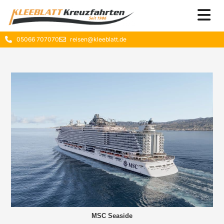
05066 707070
reisen@kleeblatt.de
MSC Seaside