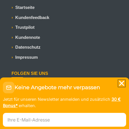
Startseite
Kundenfeedback
Trustpilot
Kundennote
Datenschutz
Impressum
FOLGEN SIE UNS
Bleiben Sie auf dem Laufenden mit den neuesten
Keine Angebote mehr verpassen
Kreuzfahrtangeboten und Reiseinspirationen.
Jetzt für unseren Newsletter anmelden und zusätzlich
30 €
Bonus*
erhalten.
E-Mail-Adresse
© KLEEBLATT Kreuzfahrten