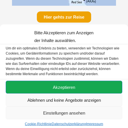
Hier gehts zur Reise
WEIHNACHTEN AM ROTEN MEER
Bitte Akzeptieren zum Anzeigen
der Inhalte auswählen.
MSC Splendida | 7 Nächte
Um dir ein optimales Erlebnis zu bieten, verwenden wir Technologien wie
Cookies, um Geräteinformationen zu speichern und/oder darauf
zuzugreifen. Wenn du diesen Technologien zustimmst, können wir Daten
18.12.2022 ab/bis Safaga
wie das Surfverhalten oder eindeutige IDs auf dieser Website verarbeiten.
Wenn du deine Einwilligung nicht erteilst oder zurückziehst, können
inkl. Flug & Transfer
bestimmte Merkmale und Funktionen beeinträchtigt werden.
Kreuzfahrtpreis ab € 979,- p.P.*
Akzeptieren
+ Hotel-Servicegebühr € 70,- p.P.
Ablehnen und keine Angebote anzeigen
Gesamtreisepreis ab
€ 1.049,-
p.P*
Einstellungen ansehen
Cookie-Richtlinie
Datenschutzerklärung
Impressum