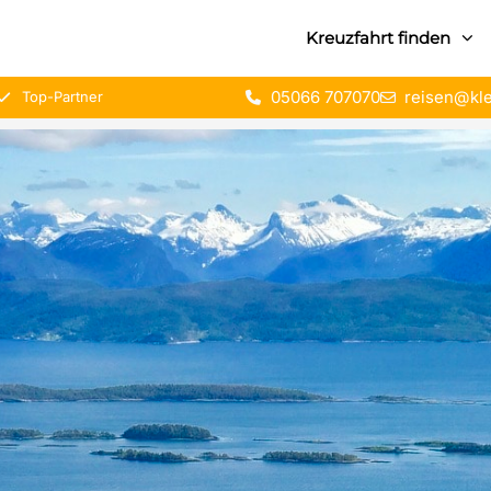
Kreuzfahrt finden
05066 707070
reisen@kle
Top-Partner