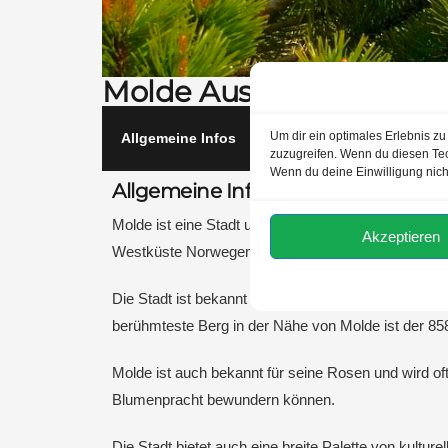
Molde Ausflugstipps:
Um dir ein optimales Erlebnis z
Allgemeine Infos
Top Ausflugsziele
R
zuzugreifen. Wenn du diesen Tec
Wenn du deine Einwilligung nich
Allgemeine Informationen zu Mold
Molde ist eine Stadt und Gemeinde in der Provinz 
Akzeptieren
Westküste Norwegens.
Die Stadt ist bekannt für ihre atemberaubende Natu
berühmteste Berg in der Nähe von Molde ist der 85
Molde ist auch bekannt für seine Rosen und wird of
Blumenpracht bewundern können.
Die Stadt bietet auch eine breite Palette von kultur