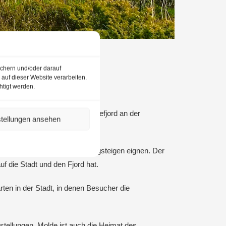
ichern und/oder darauf
Live Webcam
auf dieser Website verarbeiten.
htigt werden.
rund 26.000 und liegt am Moldefjord an der
stellungen ansehen
rvorragend zum Wandern und Bergsteigen eignen. Der
 die Stadt und den Fjord hat.
rten in der Stadt, in denen Besucher die
usstellungen. Molde ist auch die Heimat des