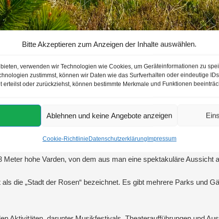
Bitte Akzeptieren zum Anzeigen der Inhalte auswählen.
u bieten, verwenden wir Technologien wie Cookies, um Geräteinformationen zu spe
eiseberichte
Kundenberichte
Geographische Lage
hnologien zustimmst, können wir Daten wie das Surfverhalten oder eindeutige IDs 
t erteilst oder zurückziehst, können bestimmte Merkmale und Funktionen beeinträc
e
Møre og Romsdal in Norwegen. Die Stadt hat eine Einwohnerzahl von 
Ablehnen und keine Angebote anzeigen
Ein
Cookie-Richtlinie
Datenschutzerklärung
Impressum
r, einschließlich der 222 Gipfel, die in der Nähe liegen und sich he
8 Meter hohe Varden, von dem aus man eine spektakuläre Aussicht auf
t als die „Stadt der Rosen“ bezeichnet. Es gibt mehrere Parks und Gä
ellen Aktivitäten, darunter Musikfestivals, Theateraufführungen und A