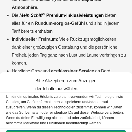
Atmosphäre
.
®
Die
Mein Schiff
Premium-Inklusivleistungen
bieten
alles für ein
Rundum-sorglos-Gefühl
und sind in jedem
Tarif bereits enthalten
Individueller Freiraum
: Viele Rückzugsmöglichkeiten
dank einer großzügigen Gestaltung und die persönliche
Freiheit, jeden Tag ganz nach Lust und Laune verbringen zu
können.
Herzliche Crew und
erstklassiger Service
an Bord
Bitte Akzeptieren zum Anzeigen
Jeden Tag neue interessante Reiseziele entdecken. Und
der Inhalte auswählen.
das
Hotel ist immer dabei
Um dir ein optimales Erlebnis zu bieten, verwenden wir Technologien wie
Hochwertiges
kulinarisches und unterhaltsames
Angebot
Cookies, um Geräteinformationen zu speichern und/oder darauf
Vielseitige
Landausflüge
zu eindrucksvollen
zuzugreifen. Wenn du diesen Technologien zustimmst, können wir Daten
wie das Surfverhalten oder eindeutige IDs auf dieser Website verarbeiten.
Sehenswürdigkeiten (gegen Aufpreis)
Wenn du deine Einwilligung nicht erteilst oder zurückziehst, können
Auch der erfahrenste Kreuzfahrer entdeckt auf
bestimmte Merkmale und Funktionen beeinträchtigt werden.
abwechslungsreichen und neuen Routen immer wieder