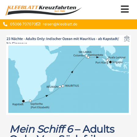
05066 707070
reisen@kleeblatt.de
Mein Schiff 6
– Adults