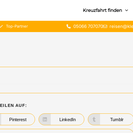
Kreuzfahrt finden
05066 707070
reisen@kle
Top-Partner
EILEN AUF:
Pinterest
LinkedIn
Tumblr