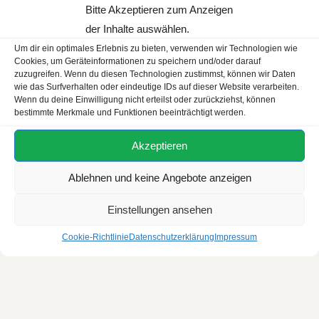
Bitte Akzeptieren zum Anzeigen
KABINEN & PREISE
Wählen Sie Ihre
der Inhalte auswählen.
passende
Kabine
Um dir ein optimales Erlebnis zu bieten, verwenden wir Technologien wie
Cookies, um Geräteinformationen zu speichern und/oder darauf
zuzugreifen. Wenn du diesen Technologien zustimmst, können wir Daten
wie das Surfverhalten oder eindeutige IDs auf dieser Website verarbeiten.
Alle Preise gelten pro Person bei Doppelbelegung und
Wenn du deine Einwilligung nicht erteilst oder zurückziehst, können
bestimmte Merkmale und Funktionen beeinträchtigt werden.
beinhalten die Vollverpflegung an Bord.
Akzeptieren
Ablehnen und keine Angebote anzeigen
Einstellungen ansehen
Cookie-Richtlinie
Datenschutzerklärung
Impressum