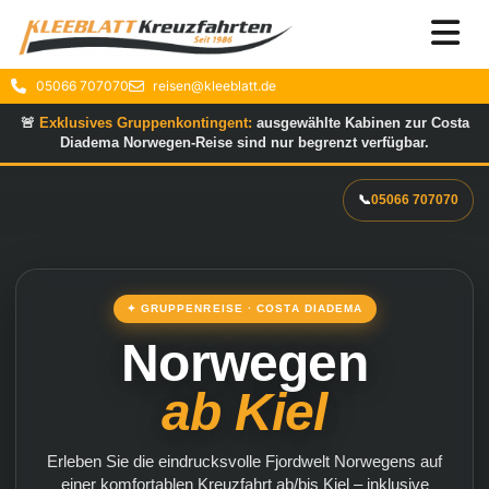
05066 707070
reisen@kleeblatt.de
🚨
Exklusives Gruppenkontingent:
ausgewählte Kabinen zur Costa
Diadema Norwegen-Reise sind nur begrenzt verfügbar.
📞
05066 707070
✦ GRUPPENREISE · COSTA DIADEMA
Norwegen
ab Kiel
Erleben Sie die eindrucksvolle Fjordwelt Norwegens auf
einer komfortablen Kreuzfahrt ab/bis Kiel – inklusive