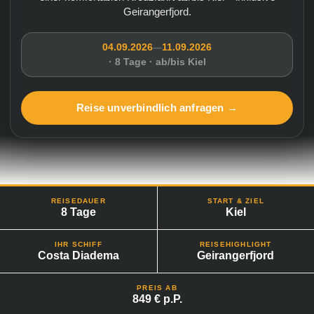
Geirangerfjord.
04.09.2026
11.09.2026
—
· 8 Tage · ab/bis Kiel
Reise unverbindlich anfragen →
REISEDAUER
START & ZIEL
8 Tage
Kiel
IHR SCHIFF
REISEHIGHLIGHT
Costa Diadema
Geirangerfjord
PREIS AB
849 € p.P.