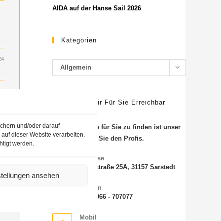
AIDA auf der Hanse Sail 2026
Kategorien
24
Allgemein
SO Sind Wir Für Sie Erreichbar
ichern und/oder darauf
Die beste Reise für Sie zu finden ist unser
auf dieser Website verarbeiten.
Job. Vertrauen Sie den Profis.
24
htigt werden.
Adresse
Steinstraße 25A, 31157 Sarstedt
stellungen ansehen
Telefon
+49 5066 - 707077
Mobil