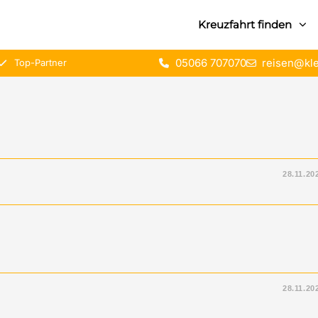
Kreuzfahrt finden
05066 707070
reisen@kle
Top-Partner
28.11.20
28.11.20