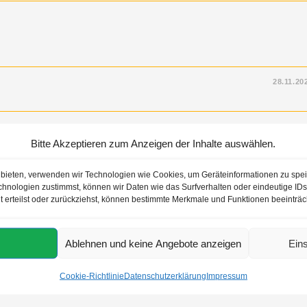
28.11.20
Bitte Akzeptieren zum Anzeigen der Inhalte auswählen.
u bieten, verwenden wir Technologien wie Cookies, um Geräteinformationen zu spe
hnologien zustimmst, können wir Daten wie das Surfverhalten oder eindeutige IDs 
28.11.20
t erteilst oder zurückziehst, können bestimmte Merkmale und Funktionen beeinträc
Ablehnen und keine Angebote anzeigen
Ein
8
9
10
…
37
Cookie-Richtlinie
Datenschutzerklärung
Impressum