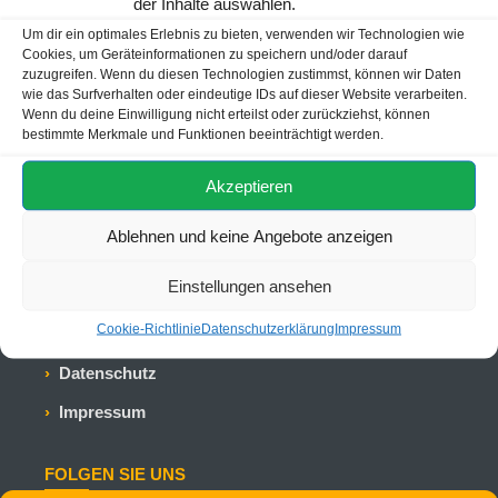
der Inhalte auswählen.
WhatsApp:
+4915905426571
Um dir ein optimales Erlebnis zu bieten, verwenden wir Technologien wie
E-Mail:
reisen@kleeblatt.de
Cookies, um Geräteinformationen zu speichern und/oder darauf
zuzugreifen. Wenn du diesen Technologien zustimmst, können wir Daten
Öffnungszeiten:
Mo-Fr 09:00 - 18:00 Uhr
wie das Surfverhalten oder eindeutige IDs auf dieser Website verarbeiten.
Sa 09:00 - 13:00 Uhr
Wenn du deine Einwilligung nicht erteilst oder zurückziehst, können
bestimmte Merkmale und Funktionen beeinträchtigt werden.
WICHTIGE LINKS
Akzeptieren
Startseite
Ablehnen und keine Angebote anzeigen
Kundenfeedback
Einstellungen ansehen
Trustpilot
Cookie-Richtlinie
Datenschutzerklärung
Impressum
Kundennote
Datenschutz
Impressum
FOLGEN SIE UNS