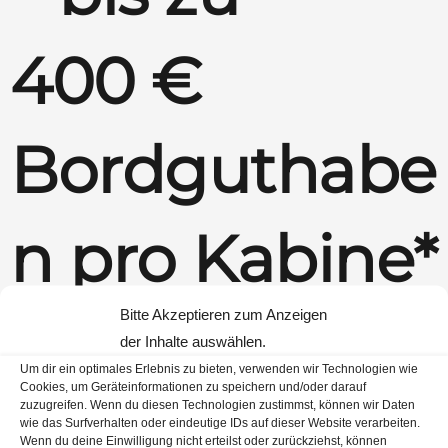
400 €
Bordguthabe
n pro Kabine*
Bitte Akzeptieren zum Anzeigen
Sichern Sie sich jetzt Ihren AIDA Traumurlaub 2026 und freuen Sie
der Inhalte auswählen.
sich auf attraktives Bordguthaben von bis zu
400 € pro Kabine
Um dir ein optimales Erlebnis zu bieten, verwenden wir Technologien wie
sowie eine
20 % Kinderflugpreisermäßigung
auf ausgewählten
Cookies, um Geräteinformationen zu speichern und/oder darauf
zuzugreifen. Wenn du diesen Technologien zustimmst, können wir Daten
Reisen.
wie das Surfverhalten oder eindeutige IDs auf dieser Website verarbeiten.
Aktionszeitraum & teilnehmende Tarife
Wenn du deine Einwilligung nicht erteilst oder zurückziehst, können