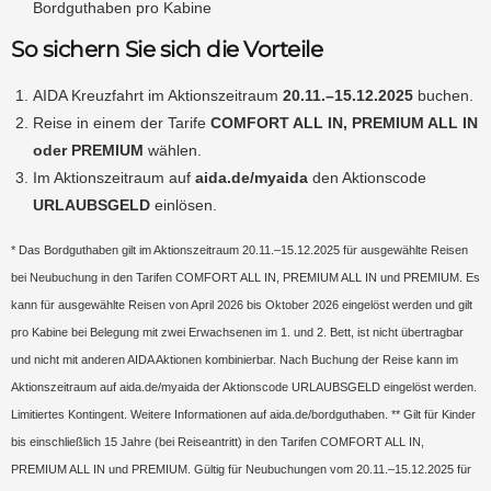
Bordguthaben pro Kabine
So sichern Sie sich die Vorteile
AIDA Kreuzfahrt im Aktionszeitraum
20.11.–15.12.2025
buchen.
Reise in einem der Tarife
COMFORT ALL IN, PREMIUM ALL IN
oder PREMIUM
wählen.
Im Aktionszeitraum auf
aida.de/myaida
den Aktionscode
URLAUBSGELD
einlösen.
* Das Bordguthaben gilt im Aktionszeitraum 20.11.–15.12.2025 für ausgewählte Reisen
bei Neubuchung in den Tarifen COMFORT ALL IN, PREMIUM ALL IN und PREMIUM. Es
kann für ausgewählte Reisen von April 2026 bis Oktober 2026 eingelöst werden und gilt
pro Kabine bei Belegung mit zwei Erwachsenen im 1. und 2. Bett, ist nicht übertragbar
und nicht mit anderen AIDA Aktionen kombinierbar. Nach Buchung der Reise kann im
Aktionszeitraum auf aida.de/myaida der Aktionscode URLAUBSGELD eingelöst werden.
Limitiertes Kontingent. Weitere Informationen auf aida.de/bordguthaben. ** Gilt für Kinder
bis einschließlich 15 Jahre (bei Reiseantritt) in den Tarifen COMFORT ALL IN,
PREMIUM ALL IN und PREMIUM. Gültig für Neubuchungen vom 20.11.–15.12.2025 für