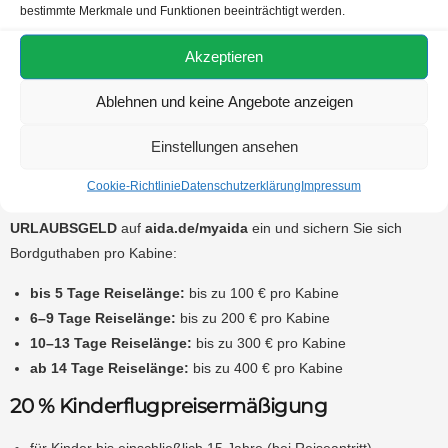
bestimmte Merkmale und Funktionen beeinträchtigt werden.
Aktionszeitraum:
Donnerstag, 20.11. bis Montag, 15.12.2025
Reisezeitraum:
April 2026 bis Oktober 2026
Akzeptieren
Gültige Tarife:
COMFORT ALL IN, PREMIUM ALL IN,
Ablehnen und keine Angebote anzeigen
PREMIUM
Ihr Bordguthaben mit dem Aktionscode
Einstellungen ansehen
„URLAUBSGELD“
Cookie-Richtlinie
Datenschutzerklärung
Impressum
Geben Sie nach der Buchung im Aktionszeitraum den Code
URLAUBSGELD
auf
aida.de/myaida
ein und sichern Sie sich
Bordguthaben pro Kabine:
bis 5 Tage Reiselänge:
bis zu 100 € pro Kabine
6–9 Tage Reiselänge:
bis zu 200 € pro Kabine
10–13 Tage Reiselänge:
bis zu 300 € pro Kabine
ab 14 Tage Reiselänge:
bis zu 400 € pro Kabine
20 % Kinderflugpreisermäßigung
für Kinder bis einschließlich 15 Jahre (bei Reiseantritt)