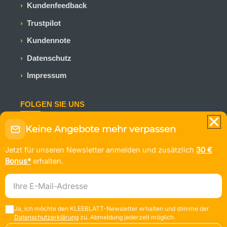
Kundenfeedback
Trustpilot
Kundennote
Datenschutz
Impressum
FOLGEN SIE UNS
Bleiben Sie auf dem Laufenden mit den neuesten
Keine Angebote mehr verpassen
Kreuzfahrtangeboten und Reiseinspirationen.
Jetzt für unseren Newsletter anmelden und zusätzlich
30 €
Bonus*
erhalten.
E-Mail-Adresse
© KLEEBLATT Kreuzfahrten
Ja, ich möchte den KLEEBLATT-Newsletter erhalten und stimme der
Nach oben
↑
Datenschutzerklärung
zu. Abmeldung jederzeit möglich.