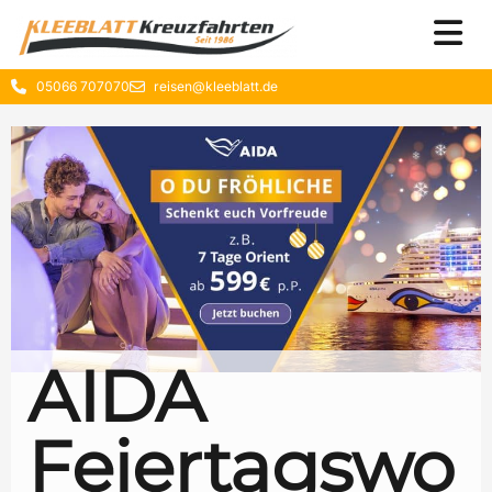
05066 707070
reisen@kleeblatt.de
AIDA
Feiertagswo