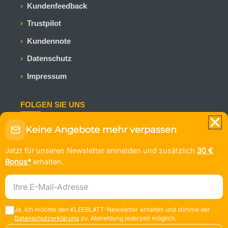
Kundenfeedback
Trustpilot
Kundennote
Datenschutz
Impressum
FOLGEN SIE UNS
Bleiben Sie auf dem Laufenden mit den neuesten
Keine Angebote mehr verpassen
Kreuzfahrtangeboten und Reiseinspirationen.
Jetzt für unseren Newsletter anmelden und zusätzlich
30 €
Bonus*
erhalten.
E-Mail-Adresse
© KLEEBLATT Kreuzfahrten
Ja, ich möchte den KLEEBLATT-Newsletter erhalten und stimme der
Nach oben
↑
Datenschutzerklärung
zu. Abmeldung jederzeit möglich.