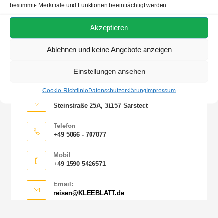
bestimmte Merkmale und Funktionen beeinträchtigt werden.
Kategorie auswählen
Akzeptieren
SO Sind Wir Für Sie Erreichbar
Ablehnen und keine Angebote anzeigen
Die beste Reise für Sie zu finden ist unser Job. Vertrauen
Einstellungen ansehen
Sie den Profis.
Cookie-Richtlinie
Datenschutzerklärung
Impressum
Adresse
Steinstraße 25A, 31157 Sarstedt
Telefon
+49 5066 - 707077
Mobil
+49 1590 5426571
Email:
reisen@KLEEBLATT.de