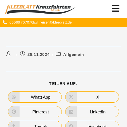
05066 707070
reisen@kleeblatt.de
28.11.2024
Allgemein
TEILEN AUF:
WhatsApp
X
Pinterest
LinkedIn
Tumblr
Facebook