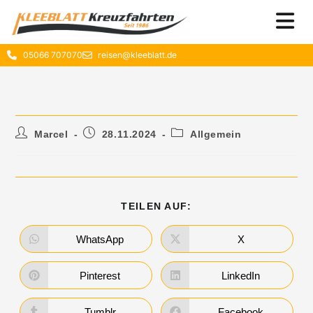
05066 707070
reisen@kleeblatt.de
Marcel
28.11.2024
Allgemein
TEILEN AUF:
WhatsApp
X
Pinterest
LinkedIn
Tumblr
Facebook