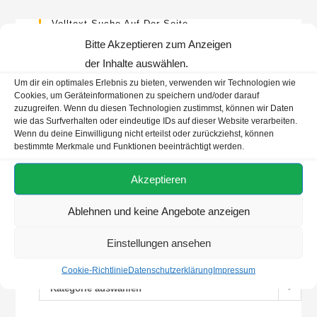
Volltext Suche Auf Der Seite
Bitte Akzeptieren zum Anzeigen
der Inhalte auswählen.
Um dir ein optimales Erlebnis zu bieten, verwenden wir Technologien wie
Cookies, um Geräteinformationen zu speichern und/oder darauf
zuzugreifen. Wenn du diesen Technologien zustimmst, können wir Daten
Neueste Beiträge
wie das Surfverhalten oder eindeutige IDs auf dieser Website verarbeiten.
Wenn du deine Einwilligung nicht erteilst oder zurückziehst, können
bestimmte Merkmale und Funktionen beeinträchtigt werden.
Mein Schiff InTUItion-Klasse fährt mit Bio-LNG
AIDA & Nachhaltigkeit: EOS, Bio-LNG, Landstrom
Akzeptieren
AIDA auf der Hanse Sail 2026
Ablehnen und keine Angebote anzeigen
Einstellungen ansehen
Kategorien
Cookie-Richtlinie
Datenschutzerklärung
Impressum
Kategorie auswählen