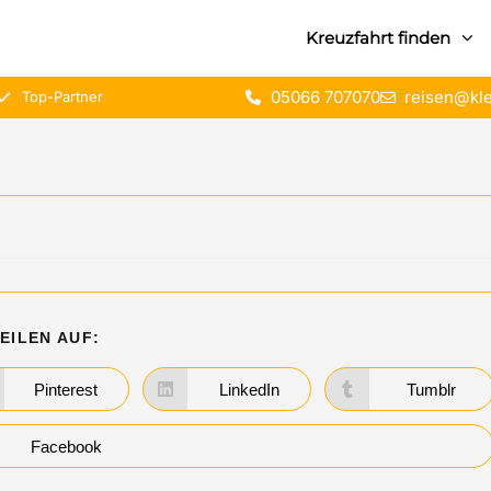
Kreuzfahrt finden
05066 707070
reisen@kle
Top-Partner
EILEN AUF:
Pinterest
LinkedIn
Tumblr
Facebook