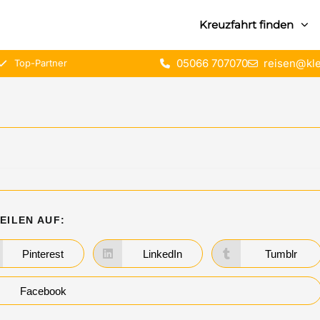
Kreuzfahrt finden
05066 707070
reisen@kle
Top-Partner
EILEN AUF:
Pinterest
LinkedIn
Tumblr
Facebook