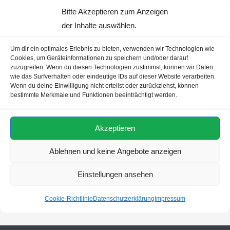
Wandern, Angeln, Kajakfahren und Segeln. Es gibt auch eine
Bitte Akzeptieren zum Anzeigen
Vielzahl von Museen und Galerien, die die Geschichte und
der Inhalte auswählen.
Kultur der Region widerspiegeln.
Um dir ein optimales Erlebnis zu bieten, verwenden wir Technologien wie
Cookies, um Geräteinformationen zu speichern und/oder darauf
zuzugreifen. Wenn du diesen Technologien zustimmst, können wir Daten
wie das Surfverhalten oder eindeutige IDs auf dieser Website verarbeiten.
Jetzt Kreuzfahrt ab/bis
Wenn du deine Einwilligung nicht erteilst oder zurückziehst, können
bestimmte Merkmale und Funktionen beeinträchtigt werden.
Deutschland nach Ålesund
finden:
Akzeptieren
Ablehnen und keine Angebote anzeigen
Einstellungen ansehen
Cookie-Richtlinie
Datenschutzerklärung
Impressum