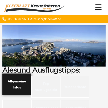
05066 707070
reisen@kleeblatt.de
Ålesund Ausflugstipps:
Allgemeine
Top
Reiseberichte
Infos
Ausflugsziele
Geographische
Landausflüge