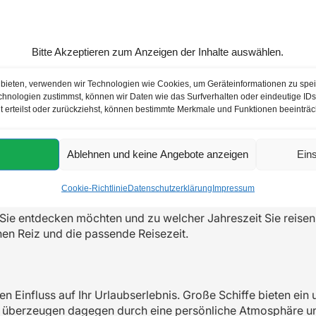
Bitte Akzeptieren zum Anzeigen der Inhalte auswählen.
u bieten, verwenden wir Technologien wie Cookies, um Geräteinformationen zu spe
hnologien zustimmst, können wir Daten wie das Surfverhalten oder eindeutige IDs 
t erteilst oder zurückziehst, können bestimmte Merkmale und Funktionen beeinträc
ung einer Kreuzfahrt achten?
en und mit der richtigen Planung wird sie zu einem unvergessl
Ablehnen und keine Angebote anzeigen
Ein
en
bei der Auswahl und berücksichtigt dabei die wichtigsten Kr
Cookie-Richtlinie
Datenschutzerklärung
Impressum
ie entdecken möchten und zu welcher Jahreszeit Sie reisen 
enen Reiz und die passende Reisezeit.
n Einfluss auf Ihr Urlaubserlebnis. Große Schiffe bieten ein
e überzeugen dagegen durch eine persönliche Atmosphäre u