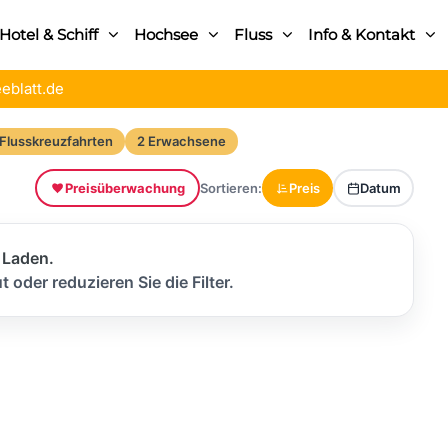
Hotel & Schiff
Hochsee
Fluss
Info & Kontakt
eblatt.de
Flusskreuzfahrten
2 Erwachsene
Preisüberwachung
Sortieren:
Preis
Datum
 Laden.
 oder reduzieren Sie die Filter.